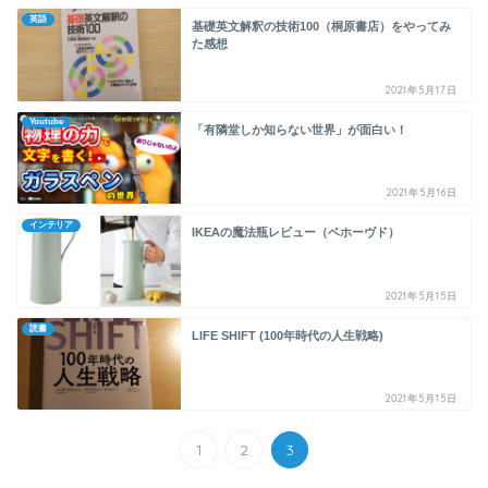
英語
基礎英文解釈の技術100（桐原書店）をやってみ
た感想
2021年5月17日
Youtube
「有隣堂しか知らない世界」が面白い！
2021年5月16日
インテリア
IKEAの魔法瓶レビュー（ベホーヴド）
2021年5月15日
読書
LIFE SHIFT (100年時代の人生戦略)
2021年5月15日
1
2
3