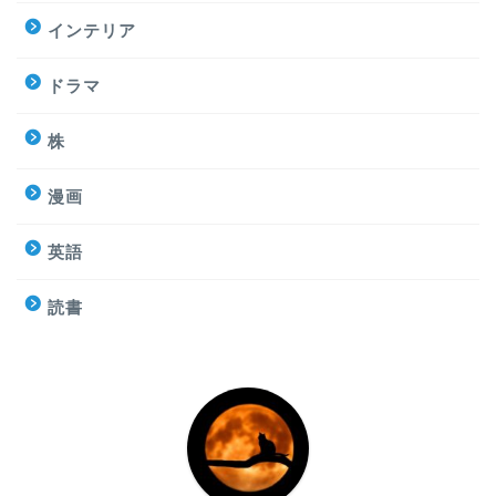
インテリア
ドラマ
株
漫画
英語
読書